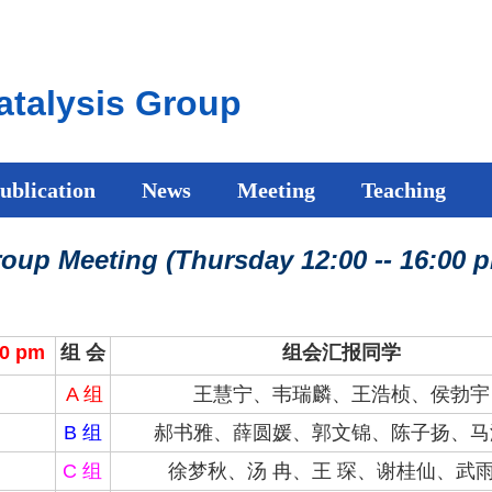
talysis Group
ublication
News
Meeting
Teaching
oup Meeting (Thursday 12:00 --
16:00 
0 pm
组 会
组会汇报同学
A 组
王慧宁、
韦瑞麟、王浩桢、
侯勃宇
B 组
郝书雅、薛圆媛、
郭文锦
、
陈子扬、
马
C 组
徐梦秋、
汤 冉、王 琛、谢桂仙、
武